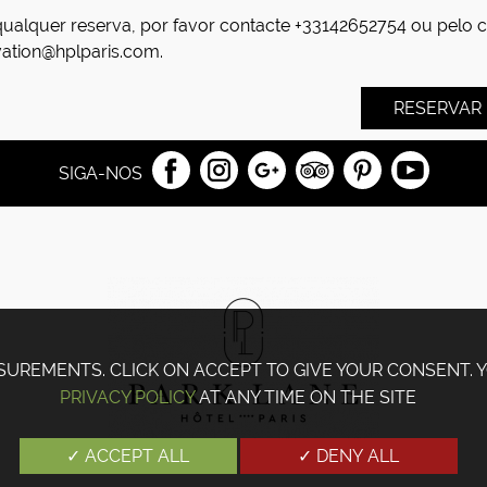
qualquer reserva, por favor contacte +33142652754 ou pelo c
vation@hplparis.com.
RESERVAR
SIGA-NOS
SUREMENTS. CLICK ON ACCEPT TO GIVE YOUR CONSENT.
PRIVACY POLICY
AT ANY TIME ON THE SITE
✓ ACCEPT ALL
✓ DENY ALL