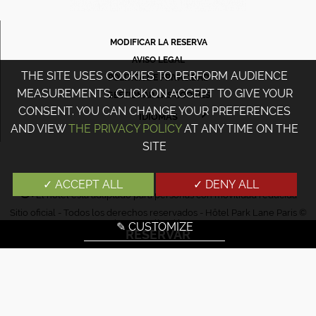
MODIFICAR LA RESERVA
AVISO LEGAL
THE SITE USES COOKIES TO PERFORM AUDIENCE
POLÍTICA DE PRIVACIDAD
MEASUREMENTS. CLICK ON ACCEPT TO GIVE YOUR
GESTIONAR LAS COOKIES
CONSENT. YOU CAN CHANGE YOUR PREFERENCES
IDIOMAS
AND VIEW
THE PRIVACY POLICY
AT ANY TIME ON THE
FRANÇAIS
SITE
ENGLISH
PORTUGUÊS
✓ ACCEPT ALL
✓ DENY ALL
El hotel está adaptado para personas con movilidad reducida
ITALIANO
Sitio oficial - Todos los derechos reservados - Hôtel Park Lane Paris ©
DEUTSCH
2026 - Conception & Realización
Agence WEBCOM
✎ CUSTOMIZE
RESERVAR
ESPAÑOL
РУССКИЙ
日本語
中文