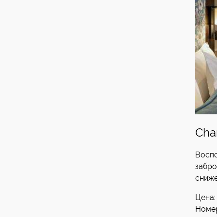
Cha
Воспо
забро
сниже
Цена
Номер